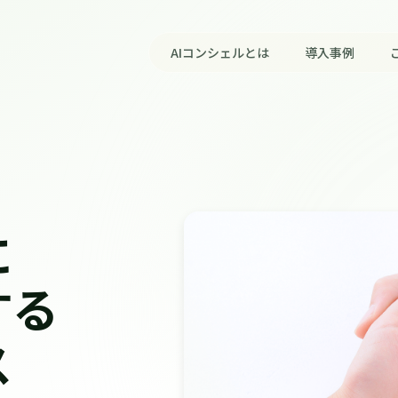
AIコンシェルとは
導入事例
に
する
ス